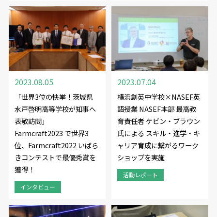
2023.08.05
2023.07.04
「世界3位の快挙！茨城県
横浜創英中学校×NASEF英
水戸啓明高等学校が知事へ
語授業 NASEF本部 最高教
表敬訪問」
育責任者 ケビン・ブラウン
Farmcraft2023 で世界3
氏による スキル・進学・キ
位、Farmcraft2022 いばら
ャリア育成に繋がるワーク
きコンテストで最優秀賞を
ショップを実施
獲得！
活動レポート
インタビュー