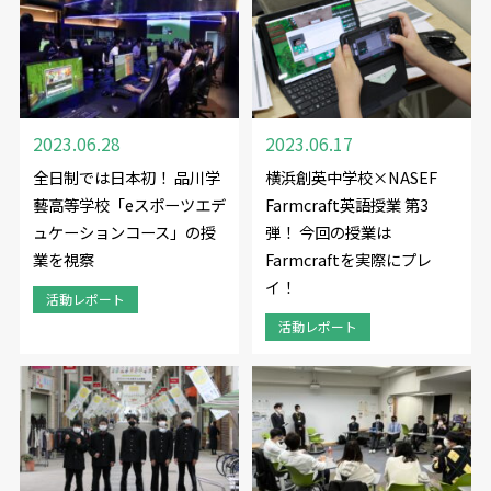
2023.06.28
2023.06.17
全日制では日本初！ 品川学
横浜創英中学校×NASEF
藝高等学校「eスポーツエデ
Farmcraft英語授業 第3
ュケーションコース」の授
弾！ 今回の授業は
業を視察
Farmcraftを実際にプレ
イ！
活動レポート
活動レポート