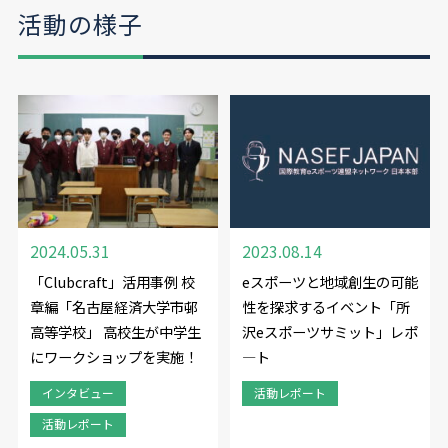
活動の様子
2024.05.31
2023.08.14
「Clubcraft」活用事例 校
eスポーツと地域創生の可能
章編「名古屋経済大学市邨
性を探求するイベント「所
高等学校」 高校生が中学生
沢eスポーツサミット」レポ
にワークショップを実施！
―ト
インタビュー
活動レポート
活動レポート